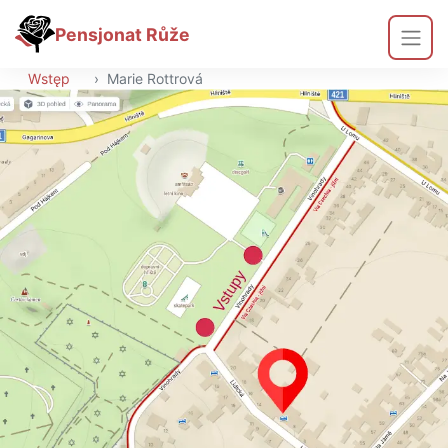
Pensjonat Růže
Wstęp
›
Marie Rottrová