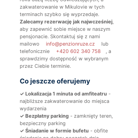
zakwaterowanie w Mikulovie w tych
terminach szybko się wyprzedaje.
Zalecamy rezerwację jak najwcześniej
,
aby zapewnić sobie miejsce w naszym
pensjonacie. Skontaktuj się z nami
mailowo
info@penzionruze.cz
lub
telefonicznie
+420 602 340 758
, a
sprawdzimy dostępność w wybranym
przez Ciebie terminie.
Co jeszcze oferujemy
✓ Lokalizacja 1 minuta od amfiteatru
-
najbliższe zakwaterowanie do miejsca
wydarzenia
✓ Bezpłatny parking
- zamknięty teren,
bezpieczny parking
✓ Śniadanie w formie bufetu
- obfite
śniadanie na dobry początek dnia