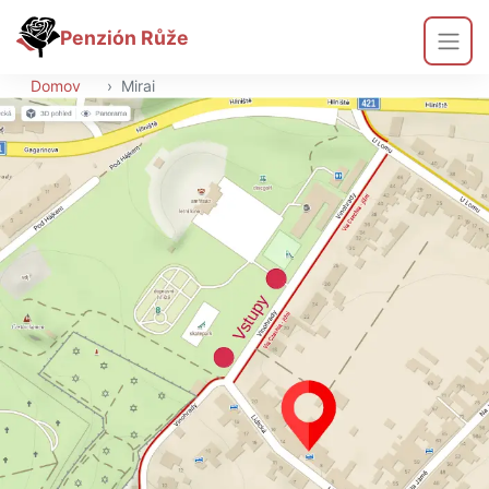
Penzión Růže
Domov
›
Mirai