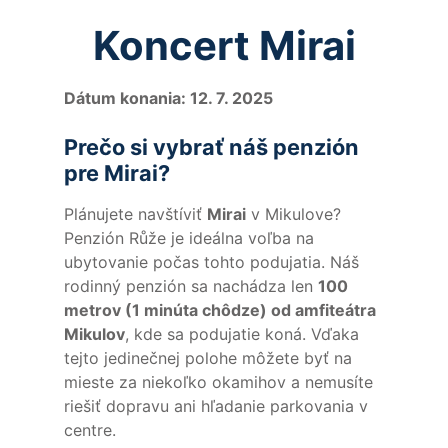
Koncert Mirai
Dátum konania: 12. 7. 2025
Prečo si vybrať náš penzión
pre Mirai?
Plánujete navštíviť
Mirai
v Mikulove?
Penzión Růže je ideálna voľba na
ubytovanie počas tohto podujatia. Náš
rodinný penzión sa nachádza len
100
metrov (1 minúta chôdze) od amfiteátra
Mikulov
, kde sa podujatie koná. Vďaka
tejto jedinečnej polohe môžete byť na
mieste za niekoľko okamihov a nemusíte
riešiť dopravu ani hľadanie parkovania v
centre.