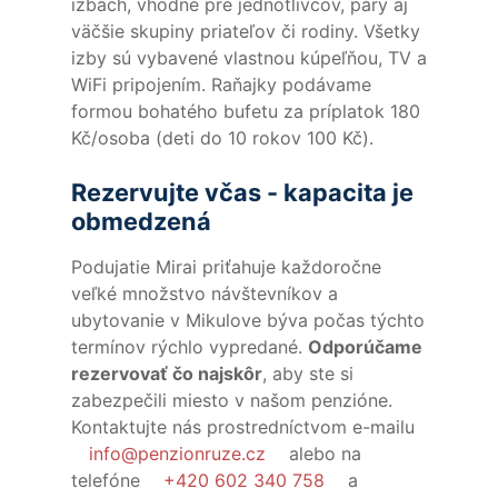
izbách, vhodné pre jednotlivcov, páry aj
väčšie skupiny priateľov či rodiny. Všetky
izby sú vybavené vlastnou kúpeľňou, TV a
WiFi pripojením. Raňajky podávame
formou bohatého bufetu za príplatok 180
Kč/osoba (deti do 10 rokov 100 Kč).
Rezervujte včas - kapacita je
obmedzená
Podujatie Mirai priťahuje každoročne
veľké množstvo návštevníkov a
ubytovanie v Mikulove býva počas týchto
termínov rýchlo vypredané.
Odporúčame
rezervovať čo najskôr
, aby ste si
zabezpečili miesto v našom penzióne.
Kontaktujte nás prostredníctvom e-mailu
info@penzionruze.cz
alebo na
telefóne
+420 602 340 758
a