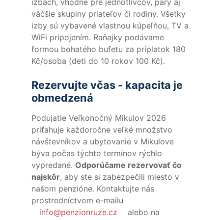
izbách, vhodné pre jednotlivcov, páry aj
väčšie skupiny priateľov či rodiny. Všetky
izby sú vybavené vlastnou kúpeľňou, TV a
WiFi pripojením. Raňajky podávame
formou bohatého bufetu za príplatok 180
Kč/osoba (deti do 10 rokov 100 Kč).
Rezervujte včas - kapacita je
obmedzená
Podujatie Veľkonočný Mikulov 2026
priťahuje každoročne veľké množstvo
návštevníkov a ubytovanie v Mikulove
býva počas týchto termínov rýchlo
vypredané.
Odporúčame rezervovať čo
najskôr
, aby ste si zabezpečili miesto v
našom penzióne. Kontaktujte nás
prostredníctvom e-mailu
info@penzionruze.cz
alebo na