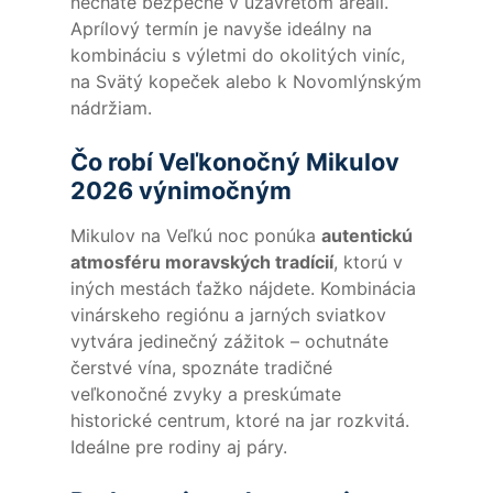
necháte bezpečne v uzavretom areáli.
Aprílový termín je navyše ideálny na
kombináciu s výletmi do okolitých viníc,
na Svätý kopeček alebo k Novomlýnským
nádržiam.
Čo robí Veľkonočný Mikulov
2026 výnimočným
Mikulov na Veľkú noc ponúka
autentickú
atmosféru moravských tradícií
, ktorú v
iných mestách ťažko nájdete. Kombinácia
vinárskeho regiónu a jarných sviatkov
vytvára jedinečný zážitok – ochutnáte
čerstvé vína, spoznáte tradičné
veľkonočné zvyky a preskúmate
historické centrum, ktoré na jar rozkvitá.
Ideálne pre rodiny aj páry.