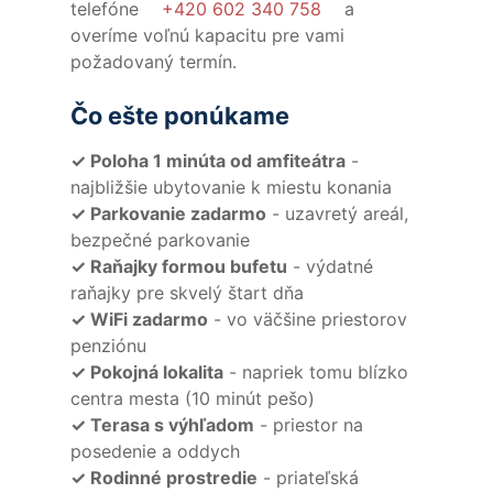
telefóne
+420 602 340 758
a
overíme voľnú kapacitu pre vami
požadovaný termín.
Čo ešte ponúkame
✓ Poloha 1 minúta od amfiteátra
-
najbližšie ubytovanie k miestu konania
✓ Parkovanie zadarmo
- uzavretý areál,
bezpečné parkovanie
✓ Raňajky formou bufetu
- výdatné
raňajky pre skvelý štart dňa
✓ WiFi zadarmo
- vo väčšine priestorov
penziónu
✓ Pokojná lokalita
- napriek tomu blízko
centra mesta (10 minút pešo)
✓ Terasa s výhľadom
- priestor na
posedenie a oddych
✓ Rodinné prostredie
- priateľská