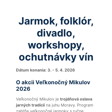
Jarmok, folklór,
divadlo,
workshopy,
ochutnávky vín
Dátum konania: 3. - 5. 4. 2026
O akcii Veľkonočný Mikulov
2026
Veľkonočný Mikulov je
trojdňová oslava
jarných tradícií
na juhu Moravy. Program
zahŕňa veľkonočné jarmoky s ručne